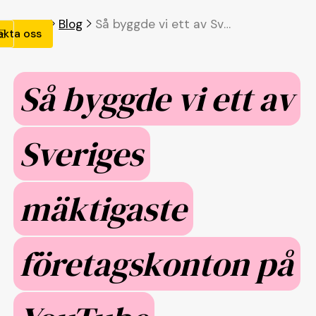
Home
Blog
Så byggde vi ett av Sveriges mäktigaste företagskonton på YouTube
akta oss
Så byggde vi ett av
Sveriges
mäktigaste
företagskonton på